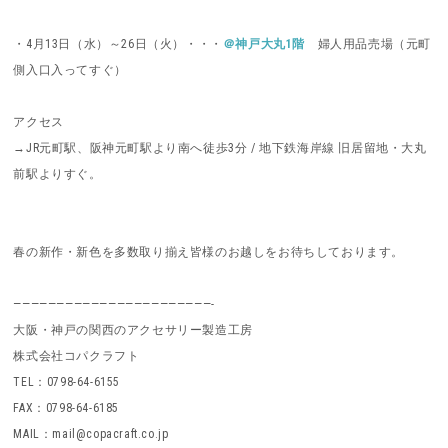
・4月13日（水）～26日（火）・・・
＠神戸大丸1階
婦人用品売場（元町
側入口入ってすぐ）
アクセス
→JR元町駅、阪神元町駅より南へ徒歩3分 / 地下鉄海岸線 旧居留地・大丸
前駅よりすぐ。
春の新作・新色を多数取り揃え皆様のお越しをお待ちしております。
———————————————————————-
大阪・神戸の関西のアクセサリー製造工房
株式会社コパクラフト
TEL：0798-64-6155
FAX：0798-64-6185
MAIL：mail@copacraft.co.jp